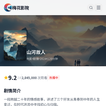
梅花影院
山河故人
电影
剧情
2024
128分钟
9.2
2,845,000
次观看
/10
热播中
剧情简介
一段跨越二十年的情感故事，讲述了三个好友从青春到中年的人生
变迁，在时代洪流中寻找初心与归宿。