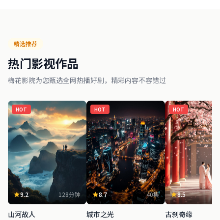
精选推荐
热门影视作品
梅花影院为您甄选全网热播好剧，精彩内容不容错过
HOT
HOT
HOT
9.2
128分钟
8.7
40集
8.5
1
山河故人
城市之光
古刹奇缘