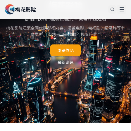
梅花影院
梅花影院
高清HD热门视频影视大全免费在线观看
梅花影院汇聚全网优质影视内容，涵盖电影、电视剧、纪录片等丰
富类型， 为您呈现最精彩的视听盛宴。
浏览作品
最新资讯